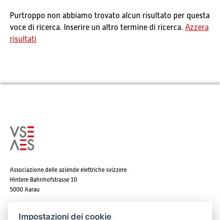
Purtroppo non abbiamo trovato alcun risultato per questa
voce di ricerca. Inserire un altro termine di ricerca.
Azzera
risultati
Associazione delle aziende elettriche svizzere
Hintere Bahnhofstrasse 10
5000 Aarau
Tel. +41 62 825 25 25
Impostazioni dei cookie
E-mail:
info@strom.ch