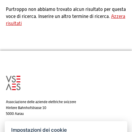
Purtroppo non abbiamo trovato alcun risultato per questa
voce di ricerca. Inserire un altro termine di ricerca.
Azzera
risultati
Associazione delle aziende elettriche svizzere
Hintere Bahnhofstrasse 10
5000 Aarau
Tel. +41 62 825 25 25
Impostazioni dei cookie
E-mail:
info@strom.ch