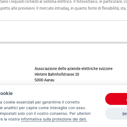
o i requisiti richiesti al sistema elettrico. Il fotovoltaico, in particolare, 
etto alle previsioni. Il mercato intraday, in quanto fonte di flessibilità, sta..
Associazione delle aziende elettriche svizzere
Hintere Bahnhofstrasse 10
5000 Aarau
Tel. +41 62 825 25 25
cookie
E-mail:
info@strom.ch
a cookie essenziali per garantirne il corretto
 analitici per capire come interagite con esso.
I
mpostati solo con il vostro consenso. Per ulteriori
re la nostra
informativa sulla protezione dei dati.
© 2026 VSE