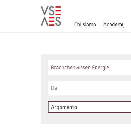
Chi siamo
Academy
Salta
al
contenuto
principale
Keywords
Argomento