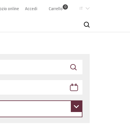
0
Italian
zio online
Accedi
Carrello
Deutsch
Französisch
English