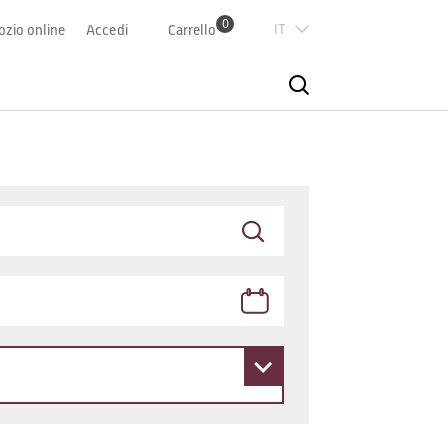
0
Italian
zio online
Accedi
Carrello
Deutsch
Französisch
English