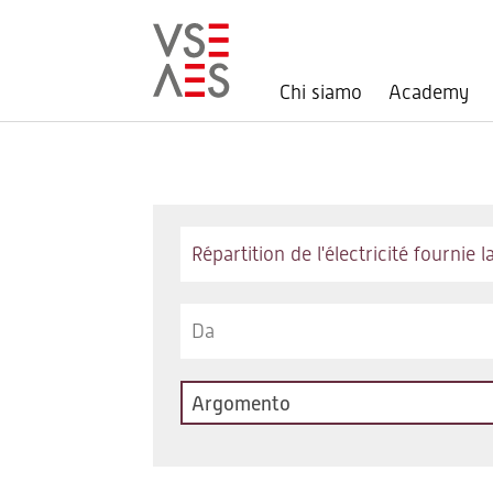
Chi siamo
Academy
Salta
al
contenuto
principale
Keywords
Argomento