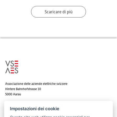
Scaricare di più
Associazione delle aziende elettriche svizzere
Hintere Bahnhofstrasse 10
5000 Aarau
Tel. +41 62 825 25 25
Impostazioni dei cookie
E-mail:
info@strom.ch