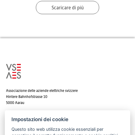
Scaricare di più
Associazione delle aziende elettriche svizzere
Hintere Bahnhofstrasse 10
5000 Aarau
Tel. +41 62 825 25 25
Impostazioni dei cookie
E-mail:
info@strom.ch
Questo sito web utilizza cookie essenziali per