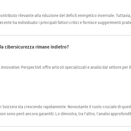
contributo rilevante alla riduzione del deficit energetico invernale. Tuttavi
cente ha individuato i principali fattori critici e fornisce suggerimenti pratici
: la cibersicurezza rimane indietro?
 innovative: PerspectivE offre articoli specializzati e analisi dal settore per 
ca in Svizzera sta crescendo rapidamente. Nonostante il ruolo cruciale di quest
on sono però ancora garantiti. Lo dimostra, tra l’altro, l’analisi approfondit