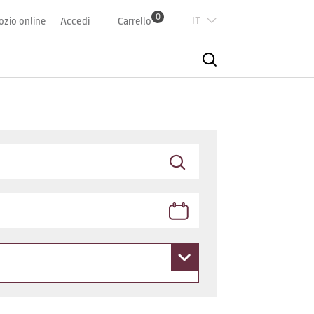
0
Italian
zio online
Accedi
Carrello
Deutsch
Französisch
English