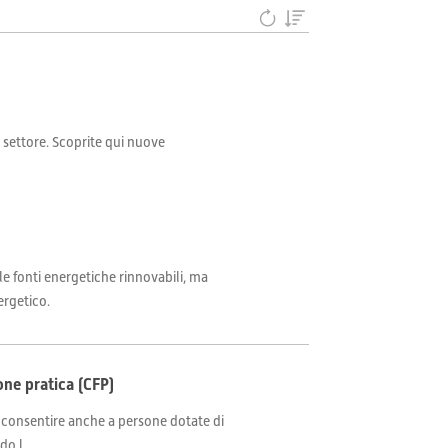
il settore. Scoprite qui nuove
 fonti energetiche rinnovabili, ma
ergetico.
one pratica (CFP)
i consentire anche a persone dotate di
o l...