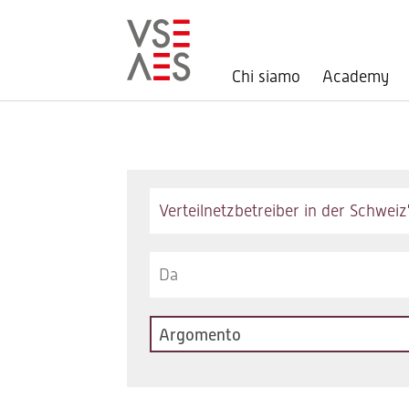
Chi siamo
Academy
Salta
al
contenuto
principale
Keywords
Argomento