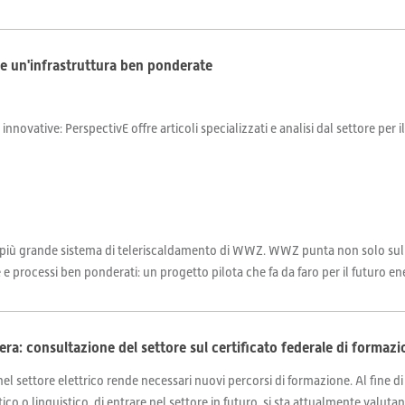
a e un'infrastruttura ben ponderate
 innovative: PerspectivE offre articoli specializzati e analisi dal settore per 
l più grande sistema di teleriscaldamento di WWZ. WWZ punta non solo sulle
 e processi ben ponderati: un progetto pilota che fa da faro per il futuro en
era: consultazione del settore sul certificato federale di formazi
el settore elettrico rende necessari nuovi percorsi di formazione. Al fine d
co o linguistico, di entrare nel settore in futuro, si sta attualmente valutand