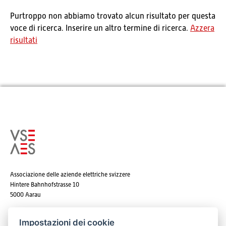
Purtroppo non abbiamo trovato alcun risultato per questa
voce di ricerca. Inserire un altro termine di ricerca.
Azzera
risultati
Associazione delle aziende elettriche svizzere
Hintere Bahnhofstrasse 10
5000 Aarau
Tel. +41 62 825 25 25
Impostazioni dei cookie
E-mail:
info@strom.ch