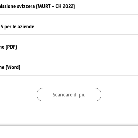
smissione svizzera (MURT – CH 2022)
ES per le aziende
he (PDF)
che (Word)
Scaricare di più