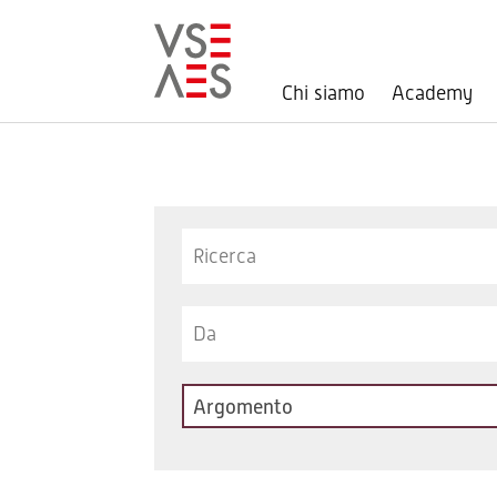
Chi siamo
Academy
Salta
al
contenuto
principale
Keywords
Argomento