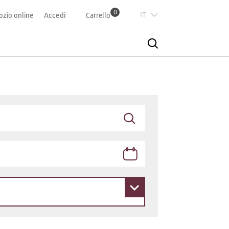
0
Italian
zio online
Accedi
Carrello
Deutsch
Französisch
English