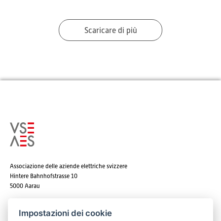
Scaricare di più
Associazione delle aziende elettriche svizzere
Hintere Bahnhofstrasse 10
5000 Aarau
Tel. +41 62 825 25 25
Impostazioni dei cookie
E-mail:
info@strom.ch