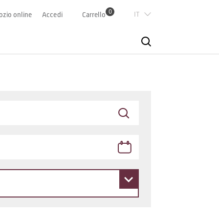
0
Italian
zio online
Accedi
Carrello
Deutsch
Französisch
English