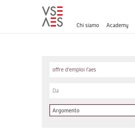
Chi siamo
Academy
Salta
al
contenuto
principale
Keywords
Argomento