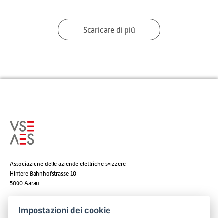
Scaricare di più
Associazione delle aziende elettriche svizzere
Hintere Bahnhofstrasse 10
5000 Aarau
Tel. +41 62 825 25 25
Impostazioni dei cookie
E-mail:
info@strom.ch