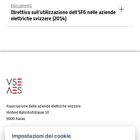
Documenti
Direttiva sull’utilizzazione dell’SF6 nelle aziende
elettriche svizzere (2014)
Associazione delle aziende elettriche svizzere
Hintere Bahnhofstrasse 10
5000 Aarau
Tel. +41 62 825 25 25
Impostazioni dei cookie
E-mail:
info@strom.ch