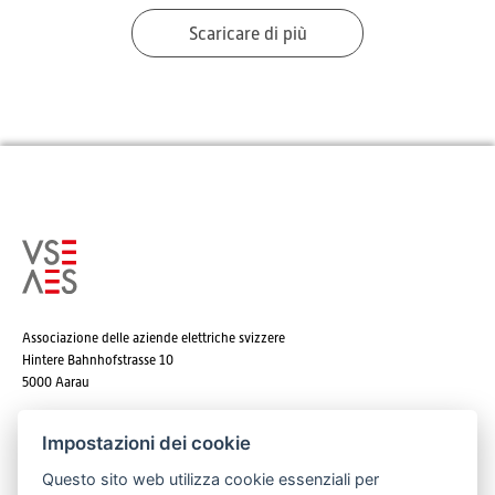
Scaricare di più
Associazione delle aziende elettriche svizzere
Hintere Bahnhofstrasse 10
5000 Aarau
Tel. +41 62 825 25 25
Impostazioni dei cookie
E-mail:
info@strom.ch
Questo sito web utilizza cookie essenziali per