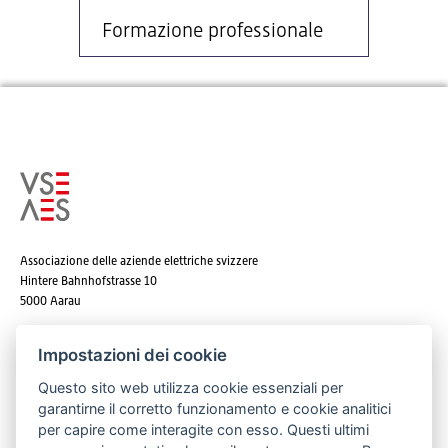
Formazione professionale
Associazione delle aziende elettriche svizzere
Hintere Bahnhofstrasse 10
5000 Aarau
Tel. +41 62 825 25 25
Impostazioni dei cookie
E-mail:
info@strom.ch
Questo sito web utilizza cookie essenziali per
garantirne il corretto funzionamento e cookie analitici
per capire come interagite con esso. Questi ultimi