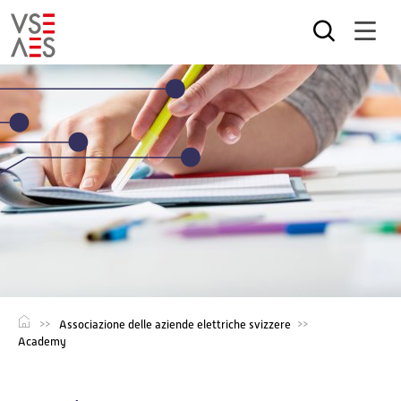
Salta
al
contenuto
principale
Associazione delle aziende elettriche svizzere
Academy