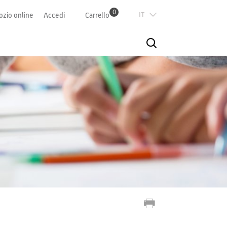
0
Italian
zio online
Accedi
Carrello
Deutsch
Französisch