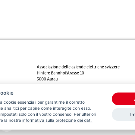
Associazione delle aziende elettriche svizzere
Hintere Bahnhofstrasse 10
5000 Aarau
Tel. +41 62 825 25 25
cookie
E-mail:
info@strom.ch
a cookie essenziali per garantirne il corretto
 analitici per capire come interagite con esso.
I
mpostati solo con il vostro consenso. Per ulteriori
re la nostra
informativa sulla protezione dei dati.
© 2026 VSE