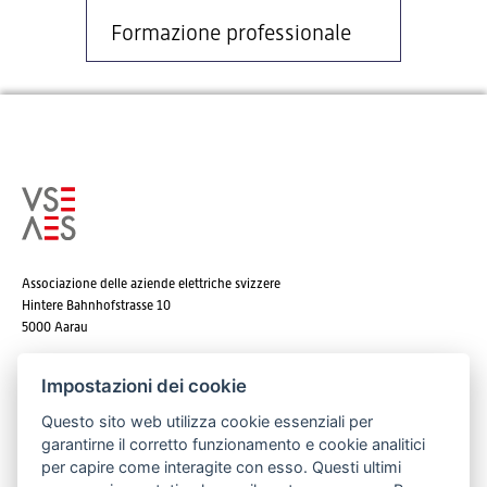
Formazione professionale
Associazione delle aziende elettriche svizzere
Hintere Bahnhofstrasse 10
5000 Aarau
Tel. +41 62 825 25 25
Impostazioni dei cookie
E-mail:
info@strom.ch
Questo sito web utilizza cookie essenziali per
garantirne il corretto funzionamento e cookie analitici
per capire come interagite con esso. Questi ultimi