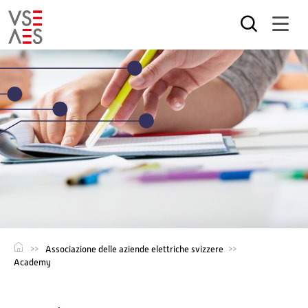
Salta
al
contenuto
principale
Associazione delle aziende elettriche svizzere
Academy