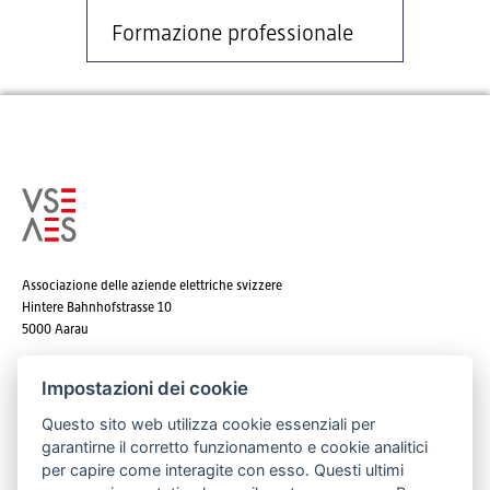
Formazione professionale
Associazione delle aziende elettriche svizzere
Hintere Bahnhofstrasse 10
5000 Aarau
Tel. +41 62 825 25 25
Impostazioni dei cookie
E-mail:
info@strom.ch
Questo sito web utilizza cookie essenziali per
garantirne il corretto funzionamento e cookie analitici
per capire come interagite con esso. Questi ultimi