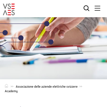
Salta
al
contenuto
principale
Associazione delle aziende elettriche svizzere
Academy