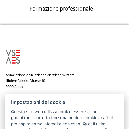
Formazione professionale
Associazione delle aziende elettriche svizzere
Hintere Bahnhofstrasse 10
5000 Aarau
Tel. +41 62 825 25 25
Impostazioni dei cookie
E-mail:
info@strom.ch
Questo sito web utilizza cookie essenziali per
garantirne il corretto funzionamento e cookie analitici
per capire come interagite con esso. Questi ultimi