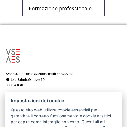
Formazione professionale
Associazione delle aziende elettriche svizzere
Hintere Bahnhofstrasse 10
5000 Aarau
Tel. +41 62 825 25 25
Impostazioni dei cookie
E-mail:
info@strom.ch
Questo sito web utilizza cookie essenziali per
garantirne il corretto funzionamento e cookie analitici
per capire come interagite con esso. Questi ultimi