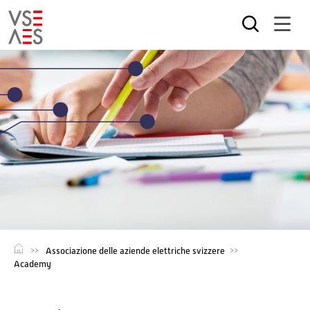
Salta
al
contenuto
principale
Associazione delle aziende elettriche svizzere
Academy