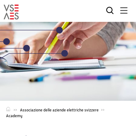
Salta
al
contenuto
principale
Associazione delle aziende elettriche svizzere
Academy