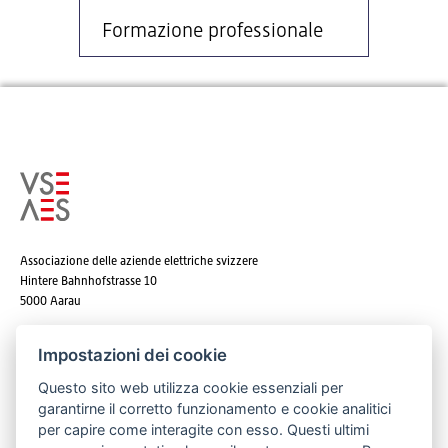
Formazione professionale
Associazione delle aziende elettriche svizzere
Hintere Bahnhofstrasse 10
5000 Aarau
Tel. +41 62 825 25 25
Impostazioni dei cookie
E-mail:
info@strom.ch
Questo sito web utilizza cookie essenziali per
garantirne il corretto funzionamento e cookie analitici
per capire come interagite con esso. Questi ultimi