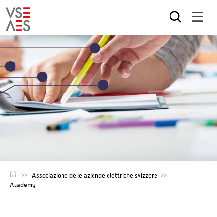
Salta
al
contenuto
principale
Associazione delle aziende elettriche svizzere
Academy