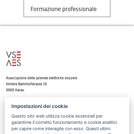
Formazione professionale
Associazione delle aziende elettriche svizzere
Hintere Bahnhofstrasse 10
5000 Aarau
Tel. +41 62 825 25 25
Impostazioni dei cookie
E-mail:
info@strom.ch
Questo sito web utilizza cookie essenziali per
garantirne il corretto funzionamento e cookie analitici
per capire come interagite con esso. Questi ultimi