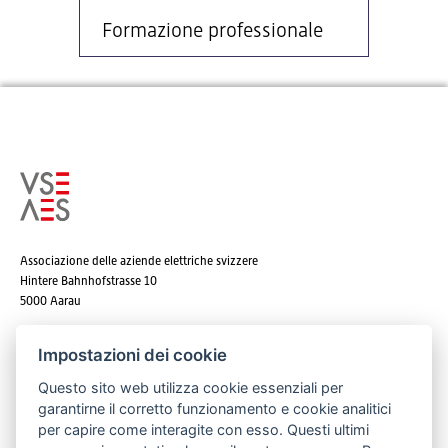
Formazione professionale
Associazione delle aziende elettriche svizzere
Hintere Bahnhofstrasse 10
5000 Aarau
Tel. +41 62 825 25 25
Impostazioni dei cookie
E-mail:
info@strom.ch
Questo sito web utilizza cookie essenziali per
garantirne il corretto funzionamento e cookie analitici
per capire come interagite con esso. Questi ultimi