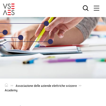
Salta
al
contenuto
principale
Associazione delle aziende elettriche svizzere
Academy