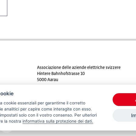
Associazione delle aziende elettriche svizzere
Hintere Bahnhofstrasse 10
5000 Aarau
Tel. +41 62 825 25 25
cookie
E-mail:
info@strom.ch
a cookie essenziali per garantirne il corretto
 analitici per capire come interagite con esso.
I
mpostati solo con il vostro consenso. Per ulteriori
re la nostra
informativa sulla protezione dei dati.
© 2026 VSE