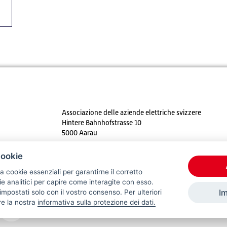
Associazione delle aziende elettriche svizzere
Hintere Bahnhofstrasse 10
5000 Aarau
Tel. +41 62 825 25 25
cookie
E-mail:
info@strom.ch
a cookie essenziali per garantirne il corretto
 analitici per capire come interagite con esso.
I
mpostati solo con il vostro consenso. Per ulteriori
re la nostra
informativa sulla protezione dei dati.
© 2026 VSE