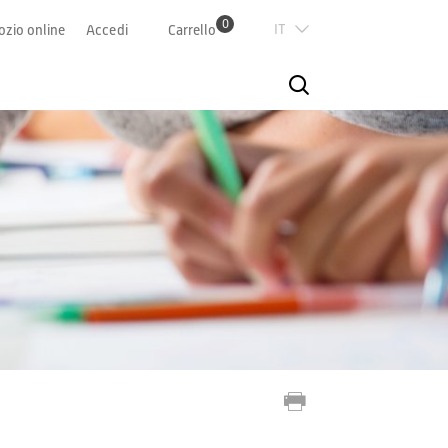
0
Italian
zio online
Accedi
Carrello
Deutsch
Französisch