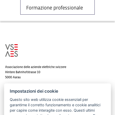
Formazione professionale
Associazione delle aziende elettriche svizzere
Hintere Bahnhofstrasse 10
5000 Aarau
Tel. +41 62 825 25 25
Impostazioni dei cookie
E-mail:
info@strom.ch
Questo sito web utilizza cookie essenziali per
garantirne il corretto funzionamento e cookie analitici
per capire come interagite con esso. Questi ultimi