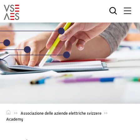
Salta
al
contenuto
principale
Associazione delle aziende elettriche svizzere
Academy