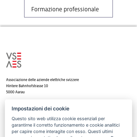
Formazione professionale
Associazione delle aziende elettriche svizzere
Hintere Bahnhofstrasse 10
5000 Aarau
Tel. +41 62 825 25 25
Impostazioni dei cookie
E-mail:
info@strom.ch
Questo sito web utilizza cookie essenziali per
garantirne il corretto funzionamento e cookie analitici
per capire come interagite con esso. Questi ultimi