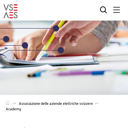
Salta
al
contenuto
principale
Associazione delle aziende elettriche svizzere
Academy