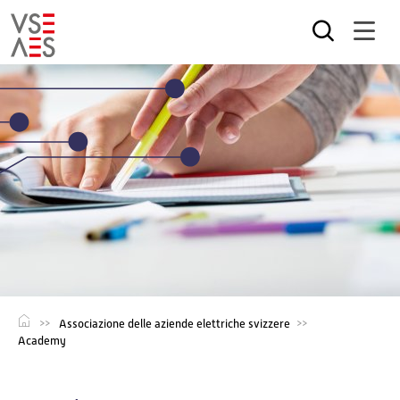
Salta
al
contenuto
principale
Associazione delle aziende elettriche svizzere
Academy