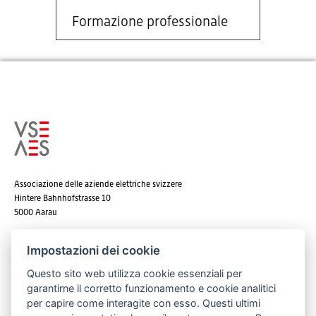
Formazione professionale
Associazione delle aziende elettriche svizzere
Hintere Bahnhofstrasse 10
5000 Aarau
Tel. +41 62 825 25 25
Impostazioni dei cookie
E-mail:
info@strom.ch
Questo sito web utilizza cookie essenziali per
garantirne il corretto funzionamento e cookie analitici
per capire come interagite con esso. Questi ultimi