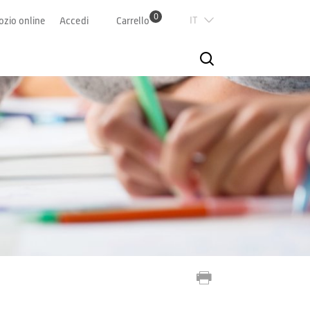
0
Italian
zio online
Accedi
Carrello
Deutsch
Französisch