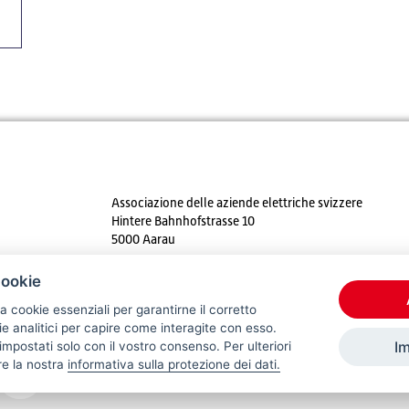
Associazione delle aziende elettriche svizzere
Hintere Bahnhofstrasse 10
5000 Aarau
Tel. +41 62 825 25 25
cookie
E-mail:
info@strom.ch
a cookie essenziali per garantirne il corretto
 analitici per capire come interagite con esso.
I
mpostati solo con il vostro consenso. Per ulteriori
re la nostra
informativa sulla protezione dei dati.
© 2026 VSE