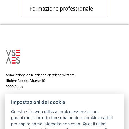
Formazione professionale
Associazione delle aziende elettriche svizzere
Hintere Bahnhofstrasse 10
5000 Aarau
Tel. +41 62 825 25 25
Impostazioni dei cookie
E-mail:
info@strom.ch
Questo sito web utilizza cookie essenziali per
garantirne il corretto funzionamento e cookie analitici
per capire come interagite con esso. Questi ultimi