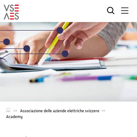
Salta
al
contenuto
principale
Associazione delle aziende elettriche svizzere
Academy