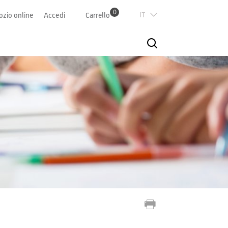
0
Italian
zio online
Accedi
Carrello
Deutsch
Französisch