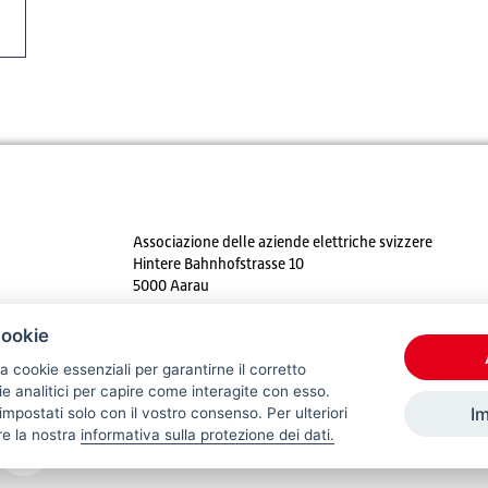
Associazione delle aziende elettriche svizzere
Hintere Bahnhofstrasse 10
5000 Aarau
Tel. +41 62 825 25 25
cookie
E-mail:
info@strom.ch
a cookie essenziali per garantirne il corretto
 analitici per capire come interagite con esso.
I
mpostati solo con il vostro consenso. Per ulteriori
re la nostra
informativa sulla protezione dei dati.
© 2026 VSE