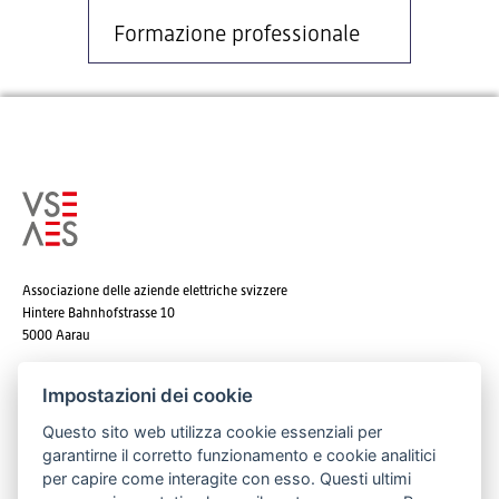
Formazione professionale
Associazione delle aziende elettriche svizzere
Hintere Bahnhofstrasse 10
5000 Aarau
Tel. +41 62 825 25 25
Impostazioni dei cookie
E-mail:
info@strom.ch
Questo sito web utilizza cookie essenziali per
garantirne il corretto funzionamento e cookie analitici
per capire come interagite con esso. Questi ultimi