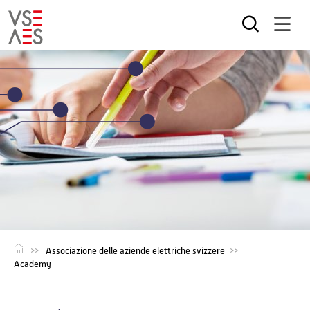
Salta
al
contenuto
principale
Associazione delle aziende elettriche svizzere
Academy