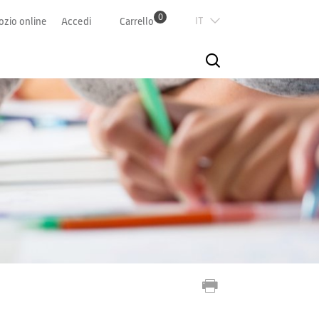
0
Italian
zio online
Accedi
Carrello
Deutsch
Französisch