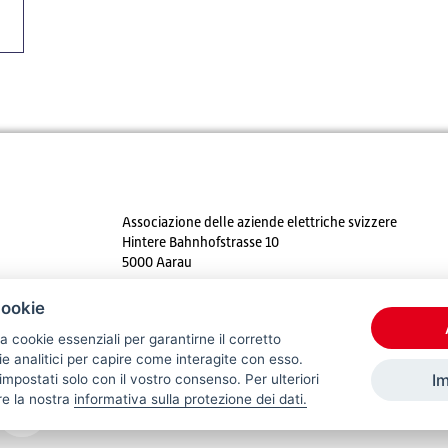
Associazione delle aziende elettriche svizzere
Hintere Bahnhofstrasse 10
5000 Aarau
Tel. +41 62 825 25 25
cookie
E-mail:
info@strom.ch
a cookie essenziali per garantirne il corretto
 analitici per capire come interagite con esso.
I
mpostati solo con il vostro consenso. Per ulteriori
re la nostra
informativa sulla protezione dei dati.
© 2026 VSE