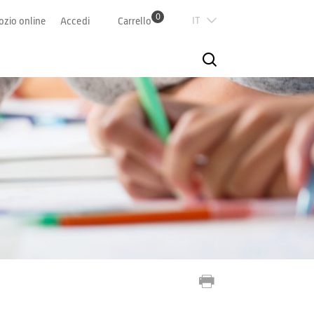
0
Italian
zio online
Accedi
Carrello
Deutsch
Französisch