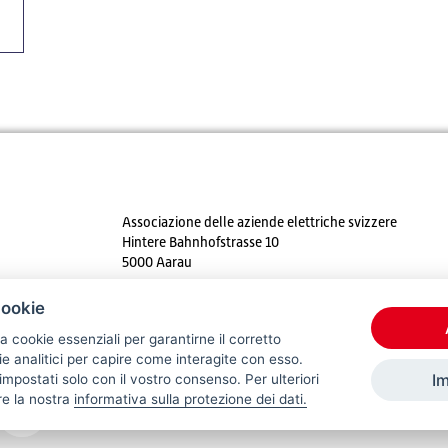
Associazione delle aziende elettriche svizzere
Hintere Bahnhofstrasse 10
5000 Aarau
Tel. +41 62 825 25 25
cookie
E-mail:
info@strom.ch
a cookie essenziali per garantirne il corretto
 analitici per capire come interagite con esso.
I
mpostati solo con il vostro consenso. Per ulteriori
re la nostra
informativa sulla protezione dei dati.
© 2026 VSE