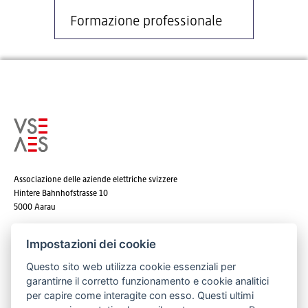
Formazione professionale
Associazione delle aziende elettriche svizzere
Hintere Bahnhofstrasse 10
5000 Aarau
Tel. +41 62 825 25 25
Impostazioni dei cookie
E-mail:
info@strom.ch
Questo sito web utilizza cookie essenziali per
garantirne il corretto funzionamento e cookie analitici
per capire come interagite con esso. Questi ultimi