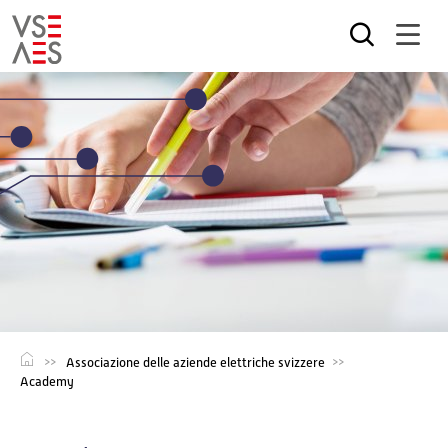
Salta
al
contenuto
principale
Associazione delle aziende elettriche svizzere
Academy