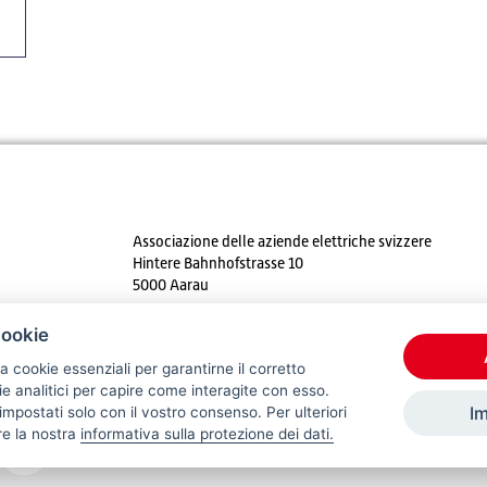
Associazione delle aziende elettriche svizzere
Hintere Bahnhofstrasse 10
5000 Aarau
Tel. +41 62 825 25 25
cookie
E-mail:
info@strom.ch
a cookie essenziali per garantirne il corretto
 analitici per capire come interagite con esso.
I
mpostati solo con il vostro consenso. Per ulteriori
re la nostra
informativa sulla protezione dei dati.
© 2026 VSE