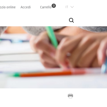
0
Italian
zio online
Accedi
Carrello
Deutsch
Französisch