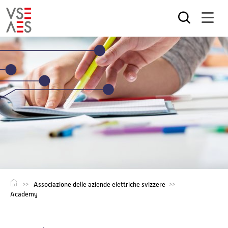
Salta
al
contenuto
principale
Associazione delle aziende elettriche svizzere
Academy