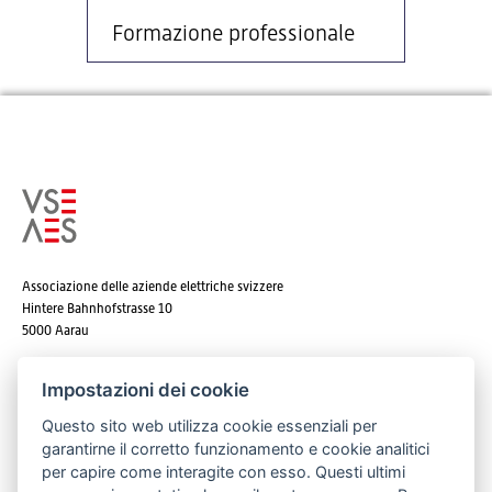
Formazione professionale
Associazione delle aziende elettriche svizzere
Hintere Bahnhofstrasse 10
5000 Aarau
Tel. +41 62 825 25 25
Impostazioni dei cookie
E-mail:
info@strom.ch
Questo sito web utilizza cookie essenziali per
garantirne il corretto funzionamento e cookie analitici
per capire come interagite con esso. Questi ultimi