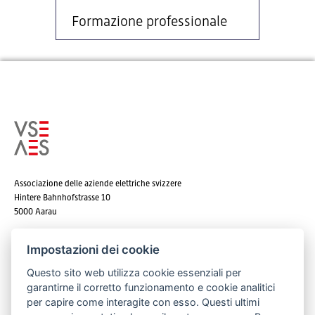
Formazione professionale
Associazione delle aziende elettriche svizzere
Hintere Bahnhofstrasse 10
5000 Aarau
Tel. +41 62 825 25 25
Impostazioni dei cookie
E-mail:
info@strom.ch
Questo sito web utilizza cookie essenziali per
garantirne il corretto funzionamento e cookie analitici
per capire come interagite con esso. Questi ultimi