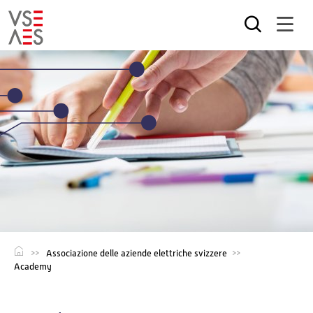
Salta
al
contenuto
principale
Associazione delle aziende elettriche svizzere
Academy