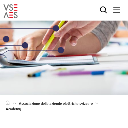
Salta
al
contenuto
principale
Associazione delle aziende elettriche svizzere
Academy