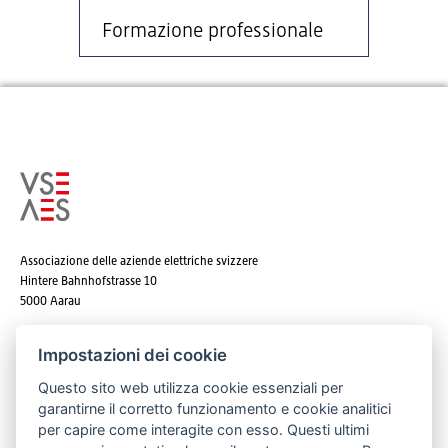
Formazione professionale
Associazione delle aziende elettriche svizzere
Hintere Bahnhofstrasse 10
5000 Aarau
Tel. +41 62 825 25 25
Impostazioni dei cookie
E-mail:
info@strom.ch
Questo sito web utilizza cookie essenziali per
garantirne il corretto funzionamento e cookie analitici
per capire come interagite con esso. Questi ultimi