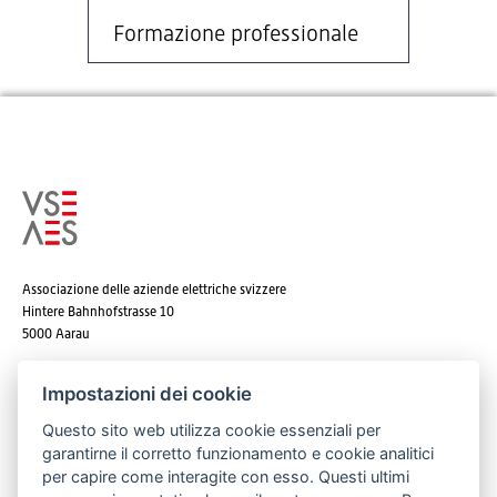
Formazione professionale
Associazione delle aziende elettriche svizzere
Hintere Bahnhofstrasse 10
5000 Aarau
Tel. +41 62 825 25 25
Impostazioni dei cookie
E-mail:
info@strom.ch
Questo sito web utilizza cookie essenziali per
garantirne il corretto funzionamento e cookie analitici
per capire come interagite con esso. Questi ultimi