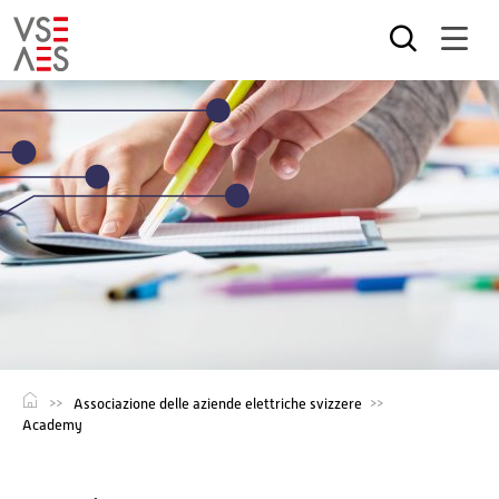
Salta
al
contenuto
principale
Associazione delle aziende elettriche svizzere
Academy