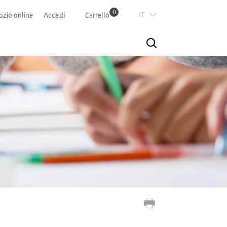
0
Italian
zio online
Accedi
Carrello
Deutsch
Französisch