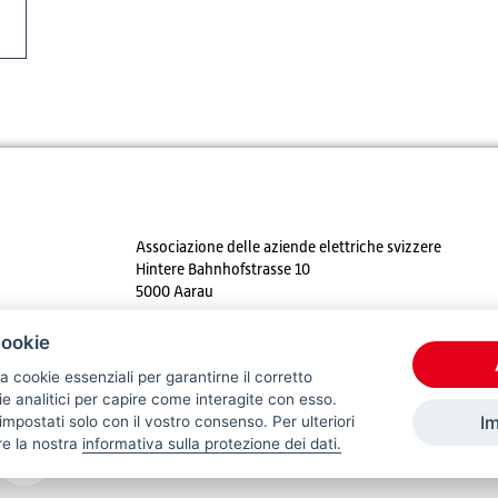
Associazione delle aziende elettriche svizzere
Hintere Bahnhofstrasse 10
5000 Aarau
Tel. +41 62 825 25 25
cookie
E-mail:
info@strom.ch
a cookie essenziali per garantirne il corretto
 analitici per capire come interagite con esso.
I
mpostati solo con il vostro consenso. Per ulteriori
re la nostra
informativa sulla protezione dei dati.
© 2026 VSE