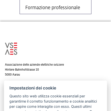
Formazione professionale
Associazione delle aziende elettriche svizzere
Hintere Bahnhofstrasse 10
5000 Aarau
Tel. +41 62 825 25 25
Impostazioni dei cookie
E-mail:
info@strom.ch
Questo sito web utilizza cookie essenziali per
garantirne il corretto funzionamento e cookie analitici
per capire come interagite con esso. Questi ultimi