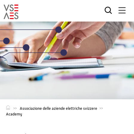
Salta
al
contenuto
principale
Associazione delle aziende elettriche svizzere
Academy