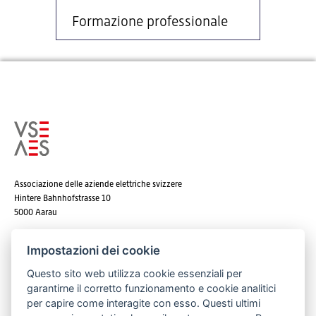
Formazione professionale
Associazione delle aziende elettriche svizzere
Hintere Bahnhofstrasse 10
5000 Aarau
Tel. +41 62 825 25 25
Impostazioni dei cookie
E-mail:
info@strom.ch
Questo sito web utilizza cookie essenziali per
garantirne il corretto funzionamento e cookie analitici
per capire come interagite con esso. Questi ultimi