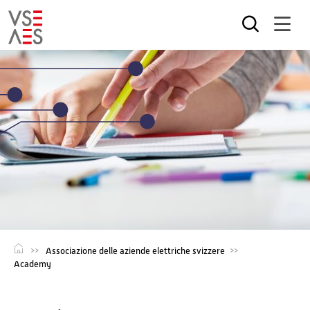
Salta
al
contenuto
principale
Associazione delle aziende elettriche svizzere
Academy