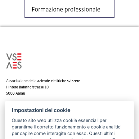
Formazione professionale
Associazione delle aziende elettriche svizzere
Hintere Bahnhofstrasse 10
5000 Aarau
Tel. +41 62 825 25 25
Impostazioni dei cookie
E-mail:
info@strom.ch
Questo sito web utilizza cookie essenziali per
garantirne il corretto funzionamento e cookie analitici
per capire come interagite con esso. Questi ultimi