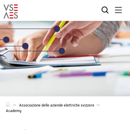
Salta
al
contenuto
principale
Associazione delle aziende elettriche svizzere
Academy