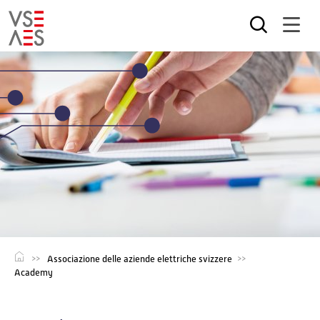
Salta
al
contenuto
principale
Associazione delle aziende elettriche svizzere
Academy