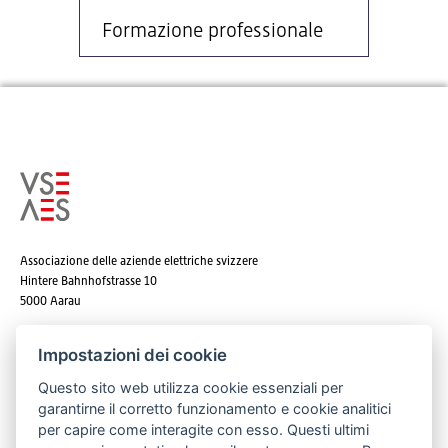
Formazione professionale
Associazione delle aziende elettriche svizzere
Hintere Bahnhofstrasse 10
5000 Aarau
Tel. +41 62 825 25 25
Impostazioni dei cookie
E-mail:
info@strom.ch
Questo sito web utilizza cookie essenziali per
garantirne il corretto funzionamento e cookie analitici
per capire come interagite con esso. Questi ultimi