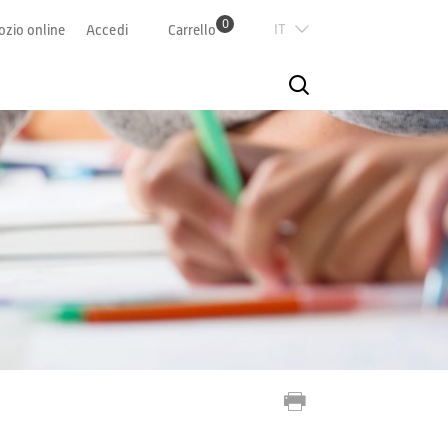
0
Italian
zio online
Accedi
Carrello
Deutsch
Französisch