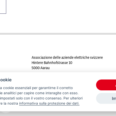
Associazione delle aziende elettriche svizzere
Hintere Bahnhofstrasse 10
5000 Aarau
Tel. +41 62 825 25 25
cookie
E-mail:
info@strom.ch
a cookie essenziali per garantirne il corretto
 analitici per capire come interagite con esso.
I
mpostati solo con il vostro consenso. Per ulteriori
re la nostra
informativa sulla protezione dei dati.
© 2026 VSE