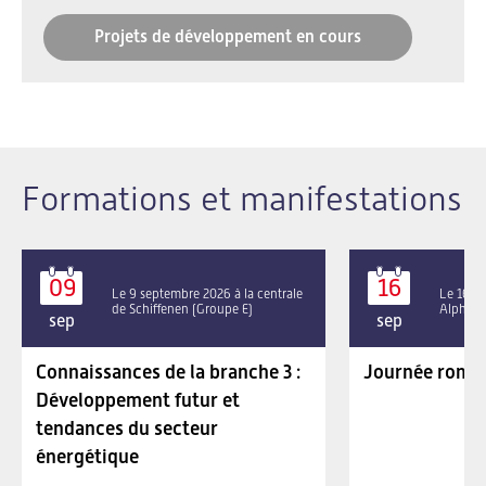
Projets de développement en cours
Formations et manifestations
09
16
Le 9 septembre 2026 à la centrale
Le 16 se
de Schiffenen (Groupe E)
Alpha P
sep
sep
Connaissances de la branche 3 :
Journée roman
Développement futur et
tendances du secteur
énergétique