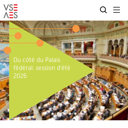
Aller
au
contenu
principal
Du côté du Palais
fédéral: session d'été
2026
2
1
3
4
5