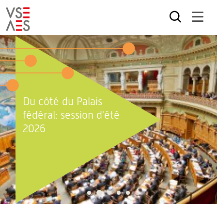
Aller
au
contenu
principal
Du côté du Palais
fédéral: session d'été
2026
2
1
3
4
5