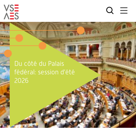
Aller
au
contenu
principal
Du côté du Palais
fédéral: session d'été
2026
2
1
3
4
5