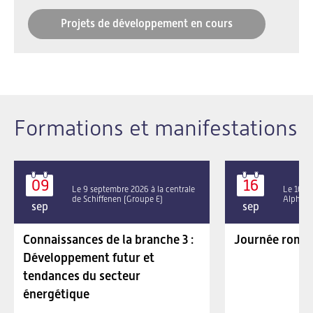
Projets de développement en cours
Formations et manifestations
09
16
Le 9 septembre 2026 à la centrale
Le 16 se
de Schiffenen (Groupe E)
Alpha P
sep
sep
Connaissances de la branche 3 :
Journée roman
Développement futur et
tendances du secteur
énergétique