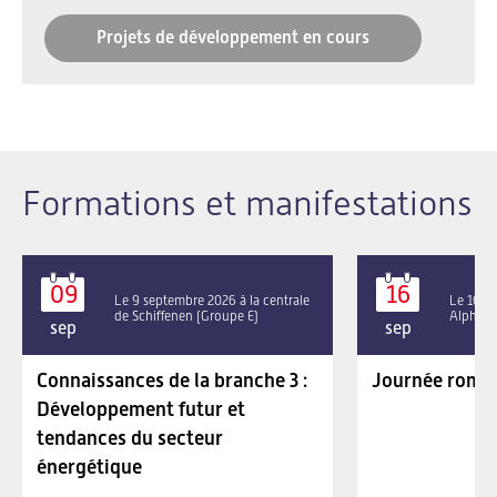
Projets de développement en cours
Formations et manifestations
09
16
Le 9 septembre 2026 à la centrale
Le 16 se
de Schiffenen (Groupe E)
Alpha P
sep
sep
Connaissances de la branche 3 :
Journée roman
Développement futur et
tendances du secteur
énergétique